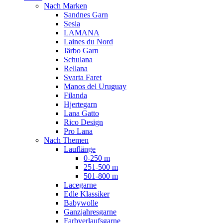
Nach Marken
Sandnes Garn
Sesia
LAMANA
Laines du Nord
Järbo Garn
Schulana
Rellana
Svarta Faret
Manos del Uruguay
Filanda
Hjertegarn
Lana Gatto
Rico Design
Pro Lana
Nach Themen
Lauflänge
0-250 m
251-500 m
501-800 m
Lacegarne
Edle Klassiker
Babywolle
Ganzjahresgarne
Farbverlaufsgarne