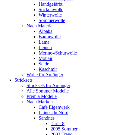
Handgefärbt
Sockenwolle
Winterwolle
Sommerwolle
Nach Material
Alpaka
Baumwolle
Lama
Leinen
Merino-/Schurwolle
Mohair
Seide
Kaschmir
Wolle für Anfänger
Stricksets
Stricksets für Anfänger
Alle Sommer Modelle
Premia Modelle
Nach Marken
Cafe Eigenwerk
Laines du Nord
Sandnes
Tiril 18
2005 Sommer
2002 Trend