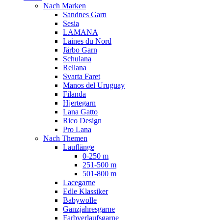
Nach Marken
Sandnes Garn
Sesia
LAMANA
Laines du Nord
Järbo Garn
Schulana
Rellana
Svarta Faret
Manos del Uruguay
Filanda
Hjertegarn
Lana Gatto
Rico Design
Pro Lana
Nach Themen
Lauflänge
0-250 m
251-500 m
501-800 m
Lacegarne
Edle Klassiker
Babywolle
Ganzjahresgarne
Farbverlaufsgarne