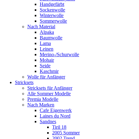
Handgefärbt
Sockenwolle
Winterwolle
Sommerwolle
Nach Material
Alpaka
Baumwolle
Lama
Leinen
Merino-/Schurwolle
Mohair
Seide
Kaschmir
Wolle für Anfänger
Stricksets
Stricksets für Anfänger
Alle Sommer Modelle
Premia Modelle
Nach Marken
Cafe Eigenwerk
Laines du Nord
Sandnes
Tiril 18
2005 Sommer
2002 Trend