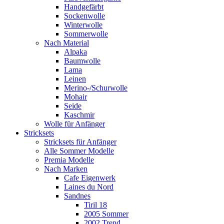
Handgefärbt
Sockenwolle
Winterwolle
Sommerwolle
Nach Material
Alpaka
Baumwolle
Lama
Leinen
Merino-/Schurwolle
Mohair
Seide
Kaschmir
Wolle für Anfänger
Stricksets
Stricksets für Anfänger
Alle Sommer Modelle
Premia Modelle
Nach Marken
Cafe Eigenwerk
Laines du Nord
Sandnes
Tiril 18
2005 Sommer
2002 Trend