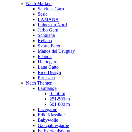
Nach Marken
Sandnes Garn
Sesia
LAMANA
Laines du Nord
Järbo Garn
Schulana
Rellana
Svarta Faret
Manos del Uruguay
Filanda
Hjertegarn
Lana Gatto
Rico Design
Pro Lana
Nach Themen
Lauflänge
0-250 m
251-500 m
501-800 m
Lacegarne
Edle Klassiker
Babywolle
Ganzjahresgarne
Farbverlaufsgarne