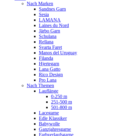
Nach Marken
Sandnes Garn
Sesia
LAMANA
Laines du Nord
Järbo Garn
Schulana
Rellana
Svarta Faret
Manos del Uruguay
Filanda
Hjertegarn
Lana Gatto
Rico Design
Pro Lana
Nach Themen
Lauflänge
0-250 m
251-500 m
501-800 m
Lacegarne
Edle Klassiker
Babywolle
Ganzjahresgarne
Farbverlaufsgarne