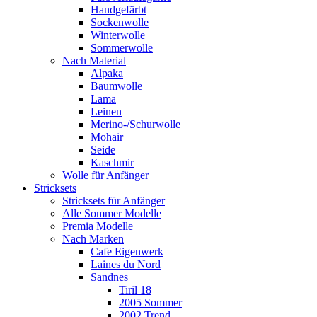
Handgefärbt
Sockenwolle
Winterwolle
Sommerwolle
Nach Material
Alpaka
Baumwolle
Lama
Leinen
Merino-/Schurwolle
Mohair
Seide
Kaschmir
Wolle für Anfänger
Stricksets
Stricksets für Anfänger
Alle Sommer Modelle
Premia Modelle
Nach Marken
Cafe Eigenwerk
Laines du Nord
Sandnes
Tiril 18
2005 Sommer
2002 Trend