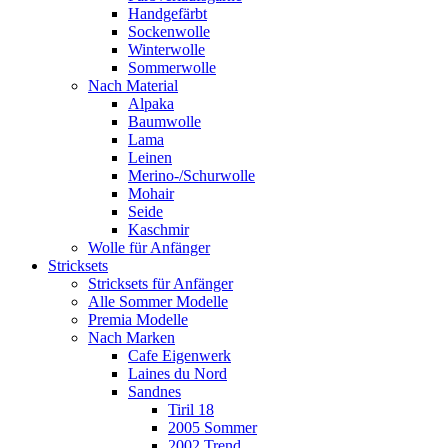
Handgefärbt
Sockenwolle
Winterwolle
Sommerwolle
Nach Material
Alpaka
Baumwolle
Lama
Leinen
Merino-/Schurwolle
Mohair
Seide
Kaschmir
Wolle für Anfänger
Stricksets
Stricksets für Anfänger
Alle Sommer Modelle
Premia Modelle
Nach Marken
Cafe Eigenwerk
Laines du Nord
Sandnes
Tiril 18
2005 Sommer
2002 Trend