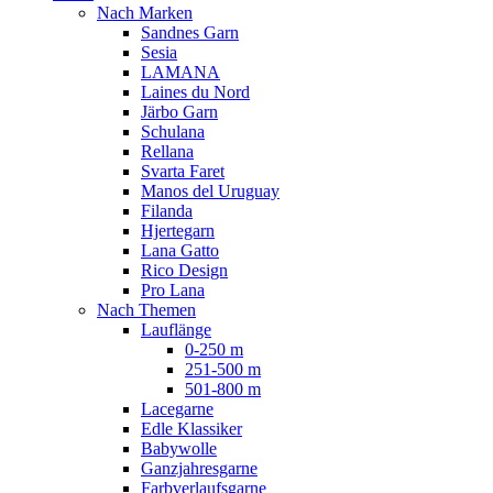
Nach Marken
Sandnes Garn
Sesia
LAMANA
Laines du Nord
Järbo Garn
Schulana
Rellana
Svarta Faret
Manos del Uruguay
Filanda
Hjertegarn
Lana Gatto
Rico Design
Pro Lana
Nach Themen
Lauflänge
0-250 m
251-500 m
501-800 m
Lacegarne
Edle Klassiker
Babywolle
Ganzjahresgarne
Farbverlaufsgarne