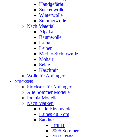
Handgefärbt
Sockenwolle
Winterwolle
Sommerwolle
Nach Material
Alpaka
Baumwolle
Lama
Leinen
Merino-/Schurwolle
Mohair
Seide
Kaschmir
Wolle für Anfänger
Stricksets
Stricksets für Anfänger
Alle Sommer Modelle
Premia Modelle
Nach Marken
Cafe Eigenwerk
Laines du Nord
Sandnes
Tiril 18
2005 Sommer
2002 Trend