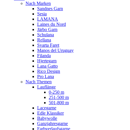
Nach Marken
Sandnes Garn
Sesia
LAMANA
Laines du Nord
Järbo Garn
Schulana
Rellana
Svarta Faret
Manos del Uruguay
Filanda
Hjertegarn
Lana Gatto
Rico Design
Pro Lana
Nach Themen
Lauflänge
0-250 m
251-500 m
501-800 m
Lacegarne
Edle Klassiker
Babywolle
Ganzjahresgarne
Farbverlaufsgarne