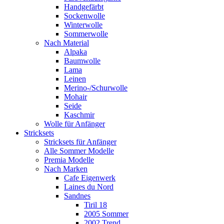
Handgefärbt
Sockenwolle
Winterwolle
Sommerwolle
Nach Material
Alpaka
Baumwolle
Lama
Leinen
Merino-/Schurwolle
Mohair
Seide
Kaschmir
Wolle für Anfänger
Stricksets
Stricksets für Anfänger
Alle Sommer Modelle
Premia Modelle
Nach Marken
Cafe Eigenwerk
Laines du Nord
Sandnes
Tiril 18
2005 Sommer
2002 Trend