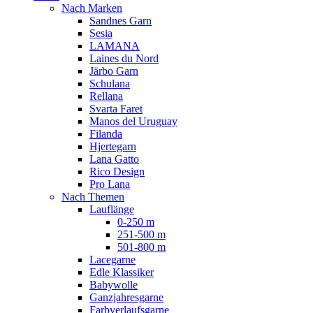
Nach Marken
Sandnes Garn
Sesia
LAMANA
Laines du Nord
Järbo Garn
Schulana
Rellana
Svarta Faret
Manos del Uruguay
Filanda
Hjertegarn
Lana Gatto
Rico Design
Pro Lana
Nach Themen
Lauflänge
0-250 m
251-500 m
501-800 m
Lacegarne
Edle Klassiker
Babywolle
Ganzjahresgarne
Farbverlaufsgarne