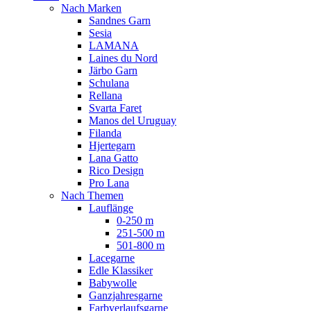
Nach Marken
Sandnes Garn
Sesia
LAMANA
Laines du Nord
Järbo Garn
Schulana
Rellana
Svarta Faret
Manos del Uruguay
Filanda
Hjertegarn
Lana Gatto
Rico Design
Pro Lana
Nach Themen
Lauflänge
0-250 m
251-500 m
501-800 m
Lacegarne
Edle Klassiker
Babywolle
Ganzjahresgarne
Farbverlaufsgarne