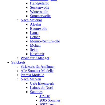
Handgefärbt
Sockenwolle
Winterwolle
Sommerwolle
Nach Material
Alpaka
Baumwolle
Lama
Leinen
Merino-/Schurwolle
Mohair
Seide
Kaschmir
Wolle für Anfänger
Stricksets
Stricksets für Anfänger
Alle Sommer Modelle
Premia Modelle
Nach Marken
Cafe Eigenwerk
Laines du Nord
Sandnes
Tiril 18
2005 Sommer
2002 Trend