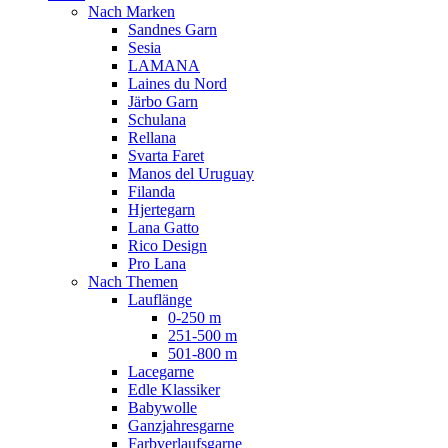
Nach Marken
Sandnes Garn
Sesia
LAMANA
Laines du Nord
Järbo Garn
Schulana
Rellana
Svarta Faret
Manos del Uruguay
Filanda
Hjertegarn
Lana Gatto
Rico Design
Pro Lana
Nach Themen
Lauflänge
0-250 m
251-500 m
501-800 m
Lacegarne
Edle Klassiker
Babywolle
Ganzjahresgarne
Farbverlaufsgarne