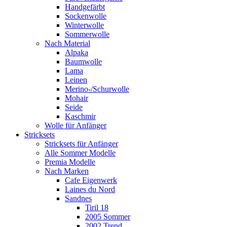
Handgefärbt
Sockenwolle
Winterwolle
Sommerwolle
Nach Material
Alpaka
Baumwolle
Lama
Leinen
Merino-/Schurwolle
Mohair
Seide
Kaschmir
Wolle für Anfänger
Stricksets
Stricksets für Anfänger
Alle Sommer Modelle
Premia Modelle
Nach Marken
Cafe Eigenwerk
Laines du Nord
Sandnes
Tiril 18
2005 Sommer
2002 Trend