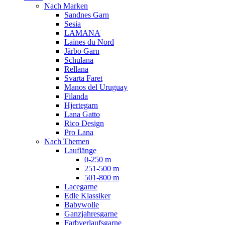
Nach Marken
Sandnes Garn
Sesia
LAMANA
Laines du Nord
Järbo Garn
Schulana
Rellana
Svarta Faret
Manos del Uruguay
Filanda
Hjertegarn
Lana Gatto
Rico Design
Pro Lana
Nach Themen
Lauflänge
0-250 m
251-500 m
501-800 m
Lacegarne
Edle Klassiker
Babywolle
Ganzjahresgarne
Farbverlaufsgarne