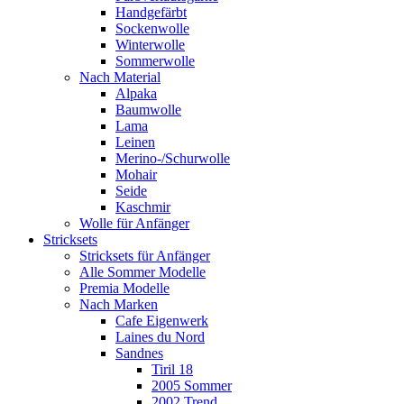
Handgefärbt
Sockenwolle
Winterwolle
Sommerwolle
Nach Material
Alpaka
Baumwolle
Lama
Leinen
Merino-/Schurwolle
Mohair
Seide
Kaschmir
Wolle für Anfänger
Stricksets
Stricksets für Anfänger
Alle Sommer Modelle
Premia Modelle
Nach Marken
Cafe Eigenwerk
Laines du Nord
Sandnes
Tiril 18
2005 Sommer
2002 Trend