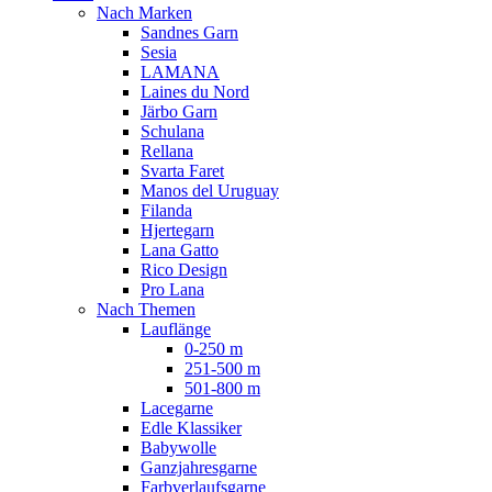
Nach Marken
Sandnes Garn
Sesia
LAMANA
Laines du Nord
Järbo Garn
Schulana
Rellana
Svarta Faret
Manos del Uruguay
Filanda
Hjertegarn
Lana Gatto
Rico Design
Pro Lana
Nach Themen
Lauflänge
0-250 m
251-500 m
501-800 m
Lacegarne
Edle Klassiker
Babywolle
Ganzjahresgarne
Farbverlaufsgarne