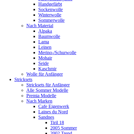
Handgefärbt
Sockenwolle
Winterwolle
Sommerwolle
Nach Material
Alpaka
Baumwolle
Lama
Leinen
Merino-/Schurwolle
Mohair
Seide
Kaschmir
Wolle für Anfänger
Stricksets
Stricksets für Anfänger
Alle Sommer Modelle
Premia Modelle
Nach Marken
Cafe Eigenwerk
Laines du Nord
Sandnes
Tiril 18
2005 Sommer
2002 Trend