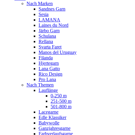
Nach Marken
Sandnes Garn
Sesia
LAMANA
Laines du Nord
Järbo Garn
Schulana
Rellana
Svarta Faret
Manos del Uruguay
Filanda
Hjertegarn
Lana Gatto
Rico Design
Pro Lana
Nach Themen
Lauflänge
0-250 m
251-500 m
501-800 m
Lacegarne
Edle Klassiker
Babywolle
Ganzjahresgarne
Farbverlaufsgarne