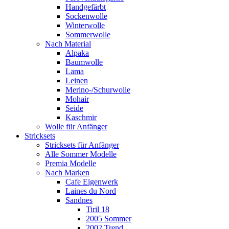
Handgefärbt
Sockenwolle
Winterwolle
Sommerwolle
Nach Material
Alpaka
Baumwolle
Lama
Leinen
Merino-/Schurwolle
Mohair
Seide
Kaschmir
Wolle für Anfänger
Stricksets
Stricksets für Anfänger
Alle Sommer Modelle
Premia Modelle
Nach Marken
Cafe Eigenwerk
Laines du Nord
Sandnes
Tiril 18
2005 Sommer
2002 Trend