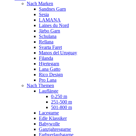
Nach Marken
Sandnes Garn
Sesia
LAMANA
Laines du Nord
Järbo Garn
Schulana
Rellana
Svarta Faret
Manos del Uruguay
Filanda
Hjertegarn
Lana Gatto
Rico Design
Pro Lana
Nach Themen
Lauflänge
0-250 m
251-500 m
501-800 m
Lacegarne
Edle Klassiker
Babywolle
Ganzjahresgarne
Farbverlaufsgarne