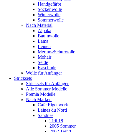
Handgefärbt
Sockenwolle
Winterwolle
Sommerwolle
Nach Material
Alpaka
Baumwolle
Lama
Leinen
Merino-/Schurwolle
Mohair
Seide
Kaschmir
Wolle für Anfänger
Stricksets
Stricksets für Anfänger
Alle Sommer Modelle
Premia Modelle
Nach Marken
Cafe Eigenwerk
Laines du Nord
Sandnes
Tiril 18
2005 Sommer
2002 Trend