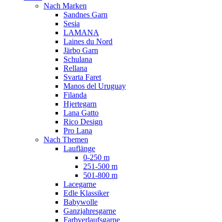
Nach Marken
Sandnes Garn
Sesia
LAMANA
Laines du Nord
Järbo Garn
Schulana
Rellana
Svarta Faret
Manos del Uruguay
Filanda
Hjertegarn
Lana Gatto
Rico Design
Pro Lana
Nach Themen
Lauflänge
0-250 m
251-500 m
501-800 m
Lacegarne
Edle Klassiker
Babywolle
Ganzjahresgarne
Farbverlaufsgarne