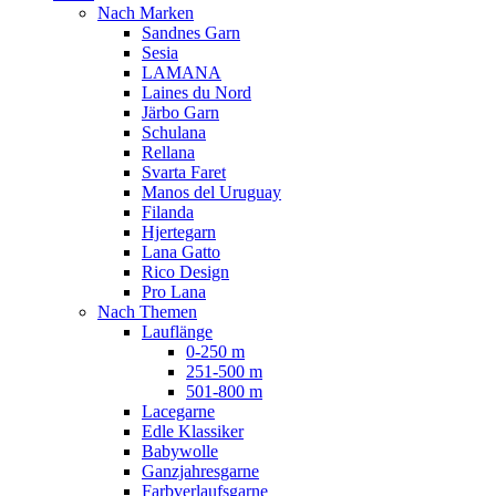
Nach Marken
Sandnes Garn
Sesia
LAMANA
Laines du Nord
Järbo Garn
Schulana
Rellana
Svarta Faret
Manos del Uruguay
Filanda
Hjertegarn
Lana Gatto
Rico Design
Pro Lana
Nach Themen
Lauflänge
0-250 m
251-500 m
501-800 m
Lacegarne
Edle Klassiker
Babywolle
Ganzjahresgarne
Farbverlaufsgarne